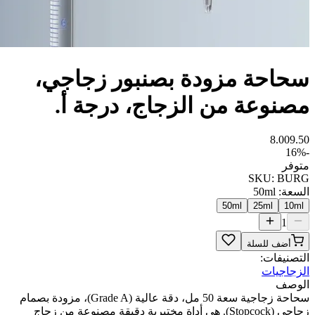
سحاحة مزودة بصنبور زجاجي،
مصنوعة من الزجاج، درجة أ.
8.00
9.50
16
%
-
متوفر
SKU:
BURG
السعة
:
50ml
50ml
25ml
10ml
1
أضف للسلة
التصنيفات:
الزجاجيات
الوصف
سحاحة زجاجية سعة 50 مل، دقة عالية (Grade A)، مزودة بصمام
زجاجي (Stopcock). هي أداة مختبرية دقيقة مصنوعة من زجاج