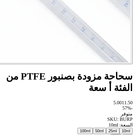
سحاحة مزودة بصنبور PTFE من
فئة أ سعة
5.00
11
57
فر
SKU:
BU
سعة
:
10ml
100ml
50ml
25ml
1