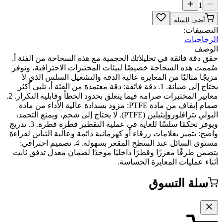
1
أضف للسلة
صنيفات:
جاجيات
وصف
 دقة فائقة في تحليلاتك الحجمية مع هذه السحاحة من الفئة أ.
مت هذه السحاحة خصيصًا لبيئات المختبرات الاحترافية، وتوفر
جًا مثاليًا من المعايرة عالية الدقة والتشغيل السلس الذي لا
يحتاج إلى صيانة. 1. دقة فائقة: دقة معتمدة من الفئة أ، تلبي أكثر
معايير المختبرات صرامة فيما يتعلق بحدود الخطأ وقابلية التكرار. 2.
صمام إيقاف من مادة PTFE: مزود بسدادة عالية الأداء من مادة
البولي تترافلوروإيثيلين (PTFE). لا يحتاج إلى شحم، ويمنع التجمد،
ويوفر تحكمًا سلسًا للغاية في عملية التقطير قطرة قطرة. 3. تدريج
ح: يتميز بعلامات زرقاء أو كهرمانية دائمة وعالية التباين لقراءة
مستوى السائل عند السطح المقعر بسهولة. 4. تصميم احترافي:
من طرفًا معززًا وقطرًا داخليًا موحدًا لضمان معدل تدفق ثابت
اء عمليات المعايرة الحساسة.
سلة التسوق