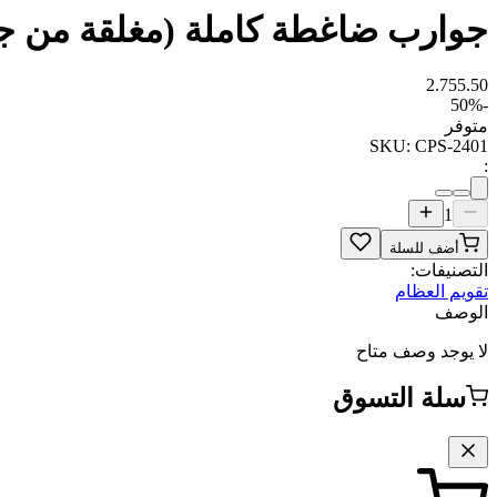
جوارب ضاغطة كاملة (مغلقة من جه
2.75
5.50
50
%
-
متوفر
SKU:
CPS-2401
:
1
أضف للسلة
التصنيفات:
تقويم العظام
الوصف
لا يوجد وصف متاح
سلة التسوق