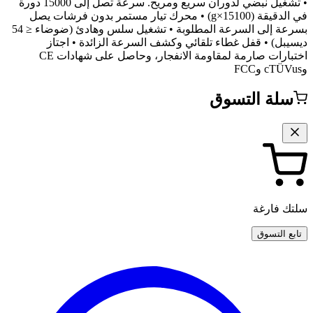
• تشغيل نبضي لدوران سريع ومريح. سرعة تصل إلى 15000 دورة
في الدقيقة (15100×g) • محرك تيار مستمر بدون فرشات يصل
بسرعة إلى السرعة المطلوبة • تشغيل سلس وهادئ (ضوضاء ≤ 54
يبل) • قفل غطاء تلقائي وكشف السرعة الزائدة • اجتاز
اختبارات صارمة لمقاومة الانفجار، وحاصل على شهادات CE
سلة التسوق
ك فارغة
بع التسوق