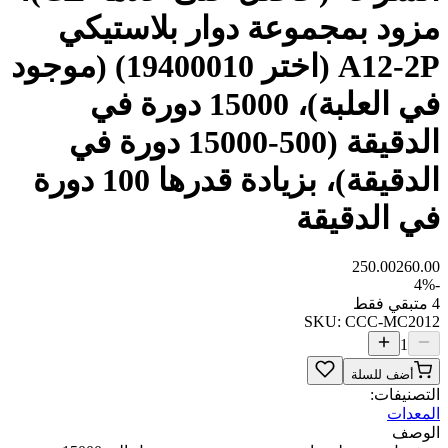
ود بمجموعة دوار بلاستيكي
A12-2P (اختر 19400010) (موجود
في العلبة)، 15000 دورة في
الدقيقة (500-15000 دورة في
الدقيقة)، بزيادة قدرها 100 دورة
 الدقيقة
250.00
260
4
SKU:
CCC-MC20
1
أضف للسلة
صنيفات:
عدات
وصف