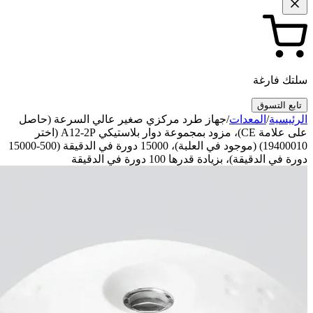
ك فارغة
بع التسوق
ئيسية
/
المعدات
/
جهاز طرد مركزي صغير عالي السرعة (حاصل
على علامة CE)، مزود بمجموعة دوار بلاستيكي A12-2P (اختر
19400010) (موجود في العلبة)، 15000 دورة في الدقيقة (500-15000
 في الدقيقة)، بزيادة قدرها 100 دورة في الدقيقة