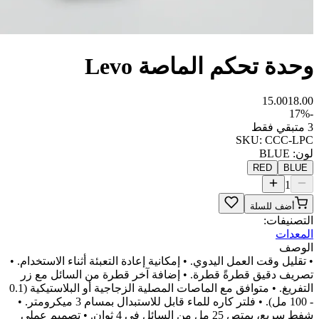
وحدة تحكم الماصة Levo
15.00
18.00
17
%
-
3 متبقي فقط
SKU:
CCC-LPC
لون
:
BLUE
RED
BLUE
1
أضف للسلة
التصنيفات:
المعدات
الوصف
• تقليل وقت العمل اليدوي. • إمكانية إعادة التعبئة أثناء الاستخدام. •
تصريف دقيق قطرةً قطرة. • إضافة آخر قطرة من السائل مع زر
التفريغ. • متوافق مع الماصات المصلية الزجاجية أو البلاستيكية (0.1
- 100 مل). • فلتر كاره للماء قابل للاستبدال بمسام 3 ميكرومتر. •
شفط سريع، يمتص 25 مل من السائل في 4 ثوانٍ. • تصميم عملي