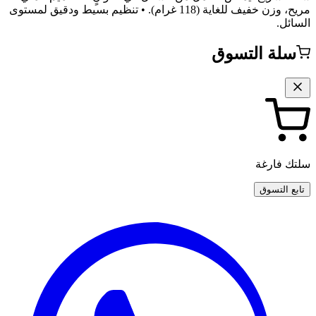
مريح، وزن خفيف للغاية (118 غرام). • تنظيم بسيط ودقيق لمستوى
السائل.
سلة التسوق
سلتك فارغة
تابع التسوق