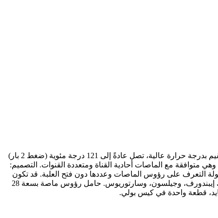
المادة: مصنوعة بشكل أساسي من بلاستيك البولي بروبيلين (PP) المتين والمقاوم للمواد الكيميائية. قابلة للتعقيم بالبخار: تتحمل معظمها التعقيم بدرجة حرارة عالية، تصل عادةً إلى 121 درجة مئوية (ضغط 2 بار)
ة 15 دقيقة، مما يجعلها قابلة لإعادة الاستخدام. السعة: مصممة لحمل 96 رأس ماصة فردية سعة 10 ميكرولتر في مصفوفة قياسية 12×8، وهي متوافقة مع الماصات أحادية القناة ومتعددة القنوات. التصميم:
سهولة التعرف على رؤوس الماصات وعددها دون فتح العلبة. قد تكون
قابلة للتكديس لتوفير مساحة على سطح العمل. التوافق: تضمن التصاميم العالمية التوافق مع معظم ماركات الماصات الرئيسية، بما في ذلك إيبندورف، وجيلسون، وسارتوريوس. حامل رؤوس ماصة بسعة 28