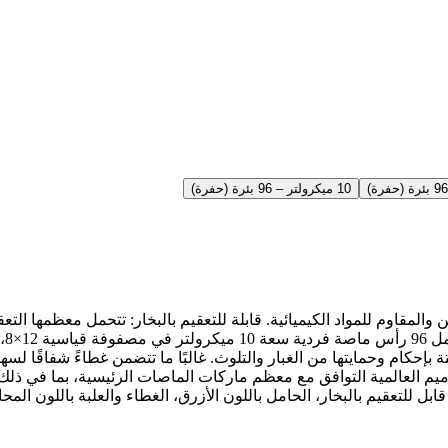
10 ميكرولتر – 96 بئرة (حفرة)
لمد
حكام وحمايتها من الغبار والتلوث. غالبًا ما تتضمن غطاءً شفافًا ل