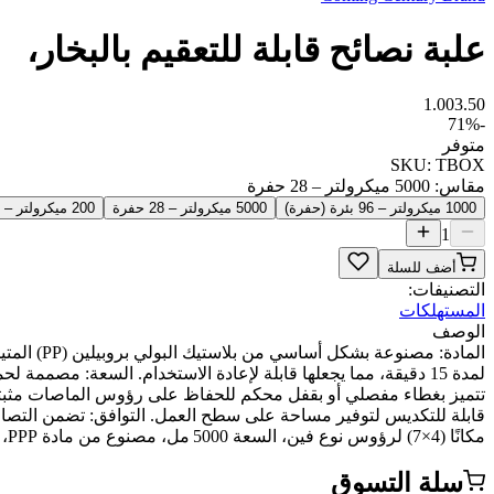
علبة نصائح قابلة للتعقيم بالبخار،
1.00
3.50
71
%
-
متوفر
SKU:
TBOX
مقاس
:
5000 ميكرولتر – 28 حفرة
1000 ميكرولتر – 96 بئرة (حفرة)
5000 ميكرولتر – 28 حفرة
200 ميكرولتر – 96 بئرة (حفرة)
1
أضف للسلة
التصنيفات:
المستهلكات
الوصف
تتميز بغطاء مفصلي أو بقفل محكم للحفاظ على رؤوس الماصات مثبتة بإ
مكانًا (4×7) لرؤوس نوع فين، السعة 5000 مل، مصنوع من مادة PPP، قابل للتعقيم بالبخار، الحامل باللون الأزرق، الغطاء والعلبة باللون المحايد، قطعة واحدة في كيس بولي.
سلة التسوق