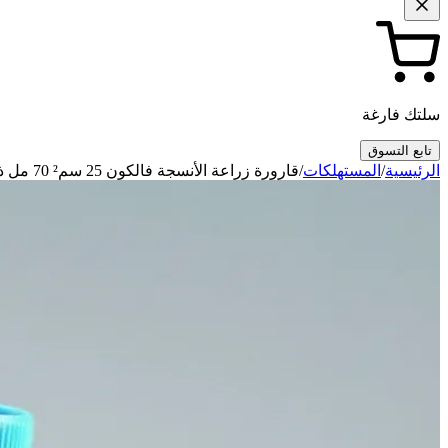
سلتك فارغة
تابع التسوق
الرئيسية
/
المستهلكات
/
قارورة زراعة الأنسجة فالكون 25 سم² 70 مل ذات عنق مائل وغطاء مزود بفتحات تهوية