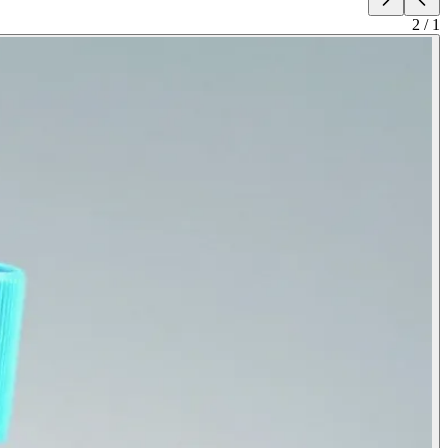
2
/
1