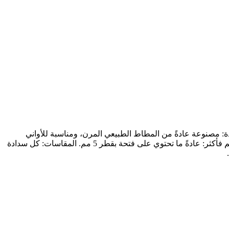
د أبعاد وجودة سدادات المطاط المختبرية. المادة: مصنوعة عادةً من المطاط الطبيعي المرن، ومناسبة للأواني
الزجاجية المفرغة من الهواء والمهواة. أبعاد الفتحة: قطر القاعدة من 5 مم إلى 8 مم: عادةً ما تحتوي على فتحة بقطر 3 مم. قطر القاعدة 9 مم فأكثر: عادةً ما تحتوي على فتحة بقطر 5 مم. المقاسات: كل سدادة