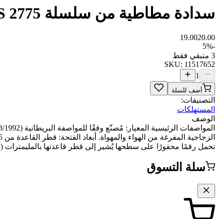
سدادة مطاطية من سلسلة Fisherbrand™ BS 2775 بفتحة واحدة
19.00
20.00
5
%
-
3 متبقي فقط
SKU:
11517652
1
أضف للسلة
التصنيفات:
المستهلكات
الوصف
تحمل رقمًا محفورًا على سطحها يُشير إلى قطر قاعدتها بالمليمترات (على سبيل المثا
سلة التسوق