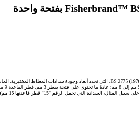
المواصفات الرئيسية المعيار: مُصنّع وفقًا للمواصفة البريطانية BS 2775 (1978/1992)، التي تحد
ل، السدادة التي تحمل الرقم "15" قطر قاعدتها 15 مم).