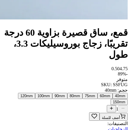
قمع، ساق قصيرة بزاوية 60 درجة
تقريبًا، زجاج بوروسيليكات 3.3،
طول
0.50
4.75
89
%
-
متوفر
SKU:
SSFUG
حجم
:
40mm
120mm
100mm
90mm
80mm
75mm
60mm
40mm
150mm
1
أضف للسلة
التصنيفات:
الزجاجيات