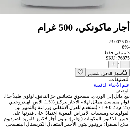
أجار ماكونكي، 500 غرام
23.00
25.00
8
%
-
3 متبقي فقط
SKU:
76875
1
سجل الدخول للتقديم
التصنيفات:
علم الأحياء الدقيقة
الوصف
بيج مائل إلى الوردي، مسحوق متجانس حرّ التدفق. لؤلؤي قليلاً جدًا.
قوام متماسك مماثل لهلام الأجار بتركيز ‎1.5%‎. الأس الهيدروجيني
(25°م): ‎7.1 ± 0.2 يُستخدم للعزل الانتقائي وزراعة والتمييز بين
القولونيات ومسببات الأمراض المعوية اعتمادًا على قدرتها على
تخمير اللاكتوز. المكونات (غ/لتر): ببتون أجار لاكتوز كلوريد الصوديوم
أملاح الصفراء بروتيوز ببتون الأحمر المتعادل الكريستال البنفسجي