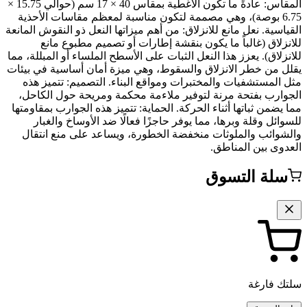
المقاس: عادةً ما تكون الأغطية بمقاس 40 × 17 سم (حوالي 15.75 ×
6.75 بوصة)، وهي مصممة لتكون مناسبة لمعظم مقاسات الأحذية
القياسية. نعل مانع للانزلاق: من أهم ميزاتها النعل ذو النقوش المانعة
للانزلاق (غالباً ما يكون بنقشة إطارات أو تصميم مطبوع مانع
للانزلاق). يعزز هذا النعل الثبات على الأسطح الملساء أو المبللة، مما
يقلل من خطر الانزلاق والسقوط، وهي ميزة أمان أساسية في بيئات
مثل المستشفيات والمختبرات ومواقع البناء. التصميم: تتميز هذه
الجوارب بفتحة مرنة لتوفير ملاءمة محكمة ومريحة حول الكاحل،
مما يضمن ثباتها أثناء الحركة. الحماية: تتميز هذه الجوارب بمقاومتها
للسوائل وقلة وبرها، مما يوفر حاجزًا فعالًا ضد الأوساخ والغبار
والشوائب والملوثات منخفضة الخطورة، ويساعد على منع انتقال
العدوى بين المناطق.
سلة التسوق
سلتك فارغة