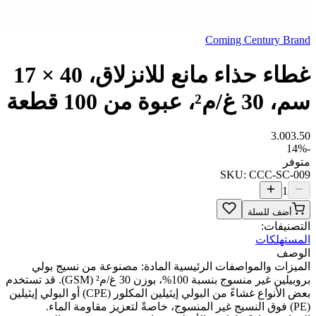
Coming Century Brand
غطاء حذاء مانع للانزلاق، 40 × 17
سم، 30 غ/م²، عبوة من 100 قطعة
3.00
3.50
14
%
-
متوفر
SKU:
CCC-SC-009
1
أضف للسلة
التصنيفات:
المستهلكات
الوصف
الميزات والمواصفات الرئيسية المادة: مصنوعة من نسيج بولي
بروبيلين غير منسوج بنسبة 100%، بوزن 30 غ/م² (GSM). قد تستخدم
بعض الأنواع غشاءً من البولي إيثيلين المكلور (CPE) أو البولي إيثيلين
(PE) فوق النسيج غير المنسوج، خاصةً لتعزيز مقاومة الماء.