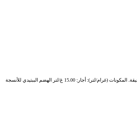
كريمي فاتح، صافٍ إلى عكر قليلاً. الأس الهيدروجيني (25°م): ‎7.4 ± 0.2 يُستخدم لزراعة والحفاظ على مجموعة واسعة من الكائنات الحية الدقيقة. المكونات (غرام/لتر): أجار: ‎15.00 غ/لتر الهضم الببتيدي للأنسجة