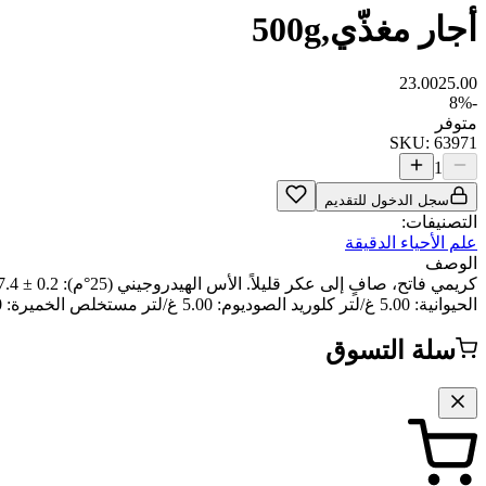
أجار مغذّي,500g
23.00
25.00
8
%
-
متوفر
SKU:
63971
1
سجل الدخول للتقديم
التصنيفات:
علم الأحياء الدقيقة
الوصف
الحيوانية: ‎5.00 غ/لتر كلوريد الصوديوم: ‎5.00 غ/لتر مستخلص الخميرة: ‎2.00 غ/لتر مستخلص اللحم: ‎1.00 غ/لتر
سلة التسوق