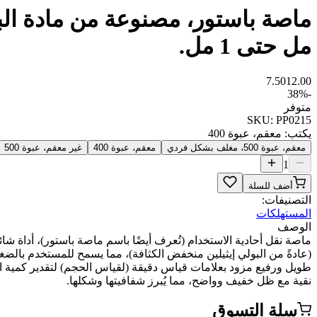
مل حتى 1 مل.
7.50
12.00
38
%
-
متوفر
SKU:
PP0215
يكتب
:
معقم، عبوة 400
معقم، عبوة 500، مغلف بشكل فردي
معقم، عبوة 400
غير معقم، عبوة 500
1
أضف للسلة
التصنيفات:
المستهلكات
الوصف
ماصة نقل أحادية الاستخدام (تُعرف أيضًا باسم ماصة باستور)، أداة 
(عادةً من البولي إيثيلين منخفض الكثافة)، مما يسمح للمستخدم بال
طويل ورفيع مزود بعلامات قياس دقيقة (لقياس الحجم) لتقدير كمية ال
نقية مع ظل خفيف وواضح، مما يُبرز شفافيتها وشكلها.
سلة التسوق