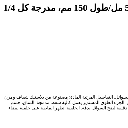
ماصة باستور، مصنوعة من مادة البولي إيثيلين منخفض الكثافة، سعة 5 مل/طول 150 مم، مدرجة كل 1/4
السوائل. التفاصيل المرئية المادة: مصنوعة من بلاستيك شفاف ومرن
ي: الجزء العلوي المستدير يعمل كآلية شفط مدمجة. الساق: جسم
قيقة لضخ السوائل بدقة. الخلفية: تظهر الماصة على خلفية بيضاء