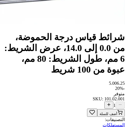
شرائط قياس درجة الحموضة،
من 0.0 إلى 14.0، عرض الشريط:
6 مم، طول الشريط: 80 مم،
عبوة من 100 شريط
5.00
6.25
20
%
-
متوفر
SKU:
101.02.001
1
أضف للسلة
التصنيفات:
المستهلكات