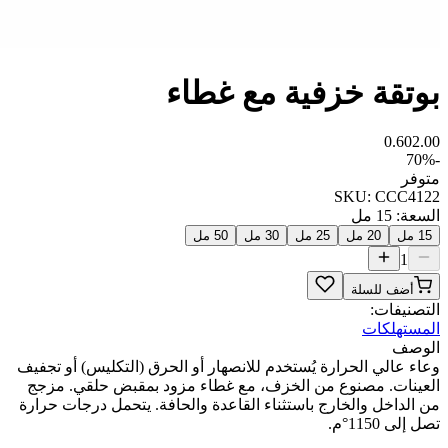
بوتقة خزفية مع غطاء
0.60
2.00
70
%
-
متوفر
SKU:
CCC4122
السعة
:
15 مل
15 مل
20 مل
25 مل
30 مل
50 مل
1
أضف للسلة
التصنيفات:
المستهلكات
الوصف
وعاء عالي الحرارة يُستخدم للانصهار أو الحرق (التكليس) أو تجفيف
العينات. مصنوع من الخزف، مع غطاء مزود بمقبض حلقي. مزجج
من الداخل والخارج باستثناء القاعدة والحافة. يتحمل درجات حرارة
تصل إلى 1150°م.