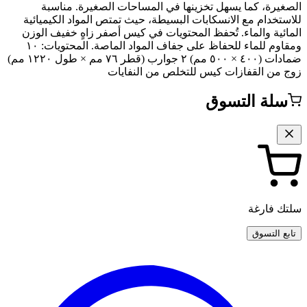
الصغيرة، كما يسهل تخزينها في المساحات الصغيرة. مناسبة
للاستخدام مع الانسكابات البسيطة، حيث تمتص المواد الكيميائية
المائية والماء. تُحفظ المحتويات في كيس أصفر زاهٍ خفيف الوزن
ومقاوم للماء للحفاظ على جفاف المواد الماصة. المحتويات: ١٠
ضمادات (٤٠٠ × ٥٠٠ مم) ٢ جوارب (قطر ٧٦ مم × طول ١٢٢٠ مم)
زوج من القفازات كيس للتخلص من النفايات
سلة التسوق
سلتك فارغة
تابع التسوق