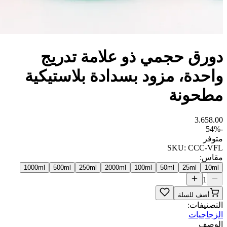
دورق حجمي ذو علامة تدريج
واحدة، مزود بسدادة بلاستيكية
مطحونة
3.65
8.00
54
%
-
متوفر
SKU:
CCC-VFL
مقاس
:
1000ml
500ml
250ml
2000ml
100ml
50ml
25ml
10ml
1
أضف للسلة
التصنيفات:
الزجاجيات
الوصف