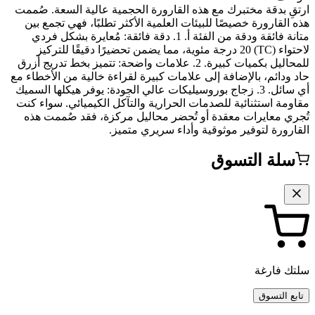
ارتقِ بدقة مختبرك مع هذه القارورة الحجمية عالية السعة. صُممت
هذه القارورة خصيصًا للبيئات العلمية الأكثر تطلبًا، فهي تجمع بين
متانة فائقة ودقة من الفئة أ. 1. دقة فائقة: مُعايرة بشكل فردي
لاحتواء (TC) 20 درجة مئوية، مما يضمن تحضيرًا دقيقًا للتركيز
للمحاليل بكميات كبيرة. 2. علامات واضحة: تتميز بخط تدريج أزرق
حاد ودائم، بالإضافة إلى علامات كبيرة لقراءة خالية من الأخطاء مع
أي سائل. 3. زجاج بوروسيليكات عالي الجودة: يوفر هيكلها السميك
مقاومة استثنائية للصدمات الحرارية والتآكل الكيميائي. سواء كنت
تُجري معايرات معقدة أو تُحضر محاليل مركزة، فقد صُممت هذه
القارورة لتوفير موثوقية وأداء سريري متميز.
سلة التسوق
سلتك فارغة
تابع التسوق